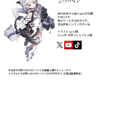
こんにちは…！
歌の世界から迷い込んだ白猫
YUKIです
歌やゲームが大好きです。
沢山仲良くしてくださいね
イラスト ryota様
​Live2D まほうしょうじょ様
​お仕事のお問い合わせについては画面上部のメニューから
​コラボなどのお問い合わせについてはXのDMまで(女性活動者限定)