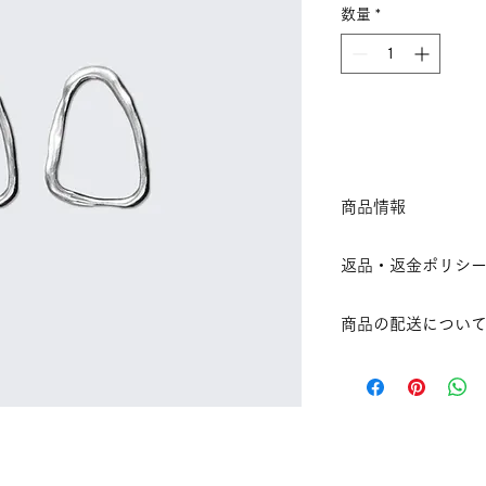
数量
*
価
ル
格
価
格
カ
商品情報
商品の詳細を入力し
返品・返金ポリシ
明に加え、商品の特
しましょう。
返品・返金ポリシー
商品の配送につい
満足しなかった場合
の手順などを説明し
配送地域、料金、所
顧客からの信頼を獲
する情報を入力して
だけます。
とで顧客からの信頼
いただけます。