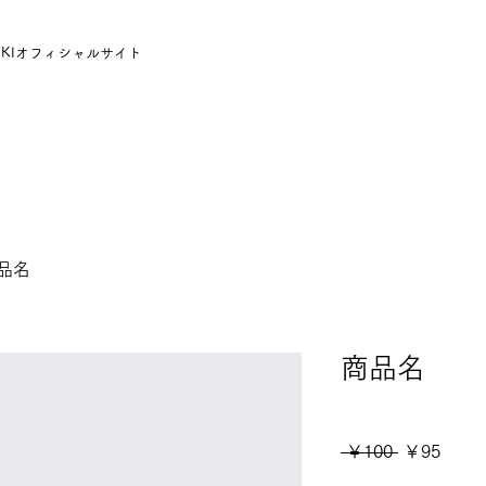
UKIオフィシャルサイト
品名
商品名
SKU： 671253175371
通
セ
 ￥100 
￥95
常
ー