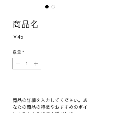
SKU： 126351351935
商品名
価
￥45
格
数量
*
カートに追加する
商品の詳細を入力してください。あ
なたの商品の特徴やおすすめのポイ
ントをわかりやすく説明しましょ
う。