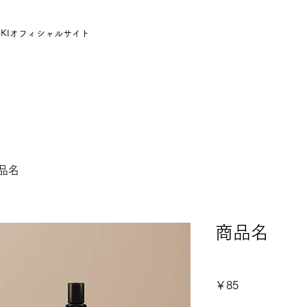
UKIオフィシャルサイト
品名
商品名
SKU： 3642153761351
価
￥85
格