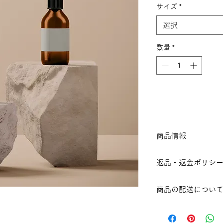
サイズ
*
選択
数量
*
カ
商品情報
商品の詳細を入力し
返品・返金ポリシ
明に加え、商品の特
しましょう。
返品・返金ポリシー
商品の配送につい
満足しなかった場合
の手順などを説明し
配送地域、料金、所
顧客からの信頼を獲
する情報を入力して
だけます。